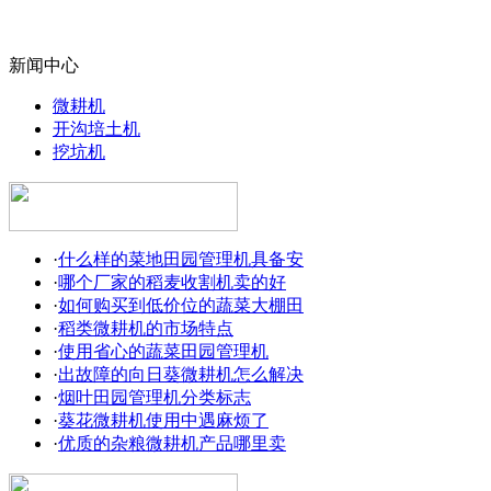
新闻中心
微耕机
开沟培土机
挖坑机
·
什么样的菜地田园管理机具备安
·
哪个厂家的稻麦收割机卖的好
·
如何购买到低价位的蔬菜大棚田
·
稻类微耕机的市场特点
·
使用省心的蔬菜田园管理机
·
出故障的向日葵微耕机怎么解决
·
烟叶田园管理机分类标志
·
葵花微耕机使用中遇麻烦了
·
优质的杂粮微耕机产品哪里卖