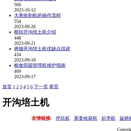
566
2023-10-12
大葱收割机的操作流程
554
2023-09-26
柑桔开沟培土机介绍
448
2023-09-21
烤烟开沟培土机优缺点综述
434
2023-09-18
粮食田园管理机维护指南
409
2023-09-17
首页
1
2
3
4
5
6
下一页
尾页
开沟培土机
友情链接:
挖坑机
葱姜收获机
起垄机
旋耕
Copyr