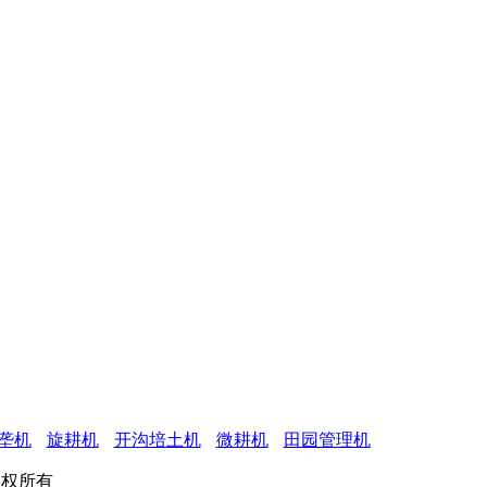
垄机
旋耕机
开沟培土机
微耕机
田园管理机
司 版权所有