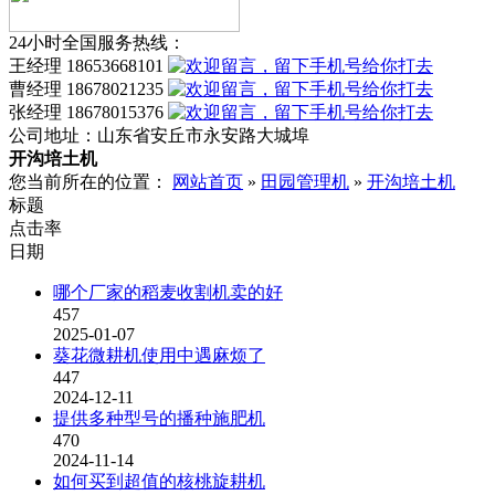
24小时全国服务热线：
王经理 18653668101
曹经理 18678021235
张经理 18678015376
公司地址：
山东省安丘市永安路大城埠
开沟培土机
您当前所在的位置：
网站首页
»
田园管理机
»
开沟培土机
标题
点击率
日期
哪个厂家的稻麦收割机卖的好
457
2025-01-07
葵花微耕机使用中遇麻烦了
447
2024-12-11
提供多种型号的播种施肥机
470
2024-11-14
如何买到超值的核桃旋耕机