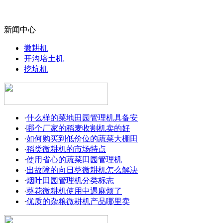
新闻中心
微耕机
开沟培土机
挖坑机
·
什么样的菜地田园管理机具备安
·
哪个厂家的稻麦收割机卖的好
·
如何购买到低价位的蔬菜大棚田
·
稻类微耕机的市场特点
·
使用省心的蔬菜田园管理机
·
出故障的向日葵微耕机怎么解决
·
烟叶田园管理机分类标志
·
葵花微耕机使用中遇麻烦了
·
优质的杂粮微耕机产品哪里卖